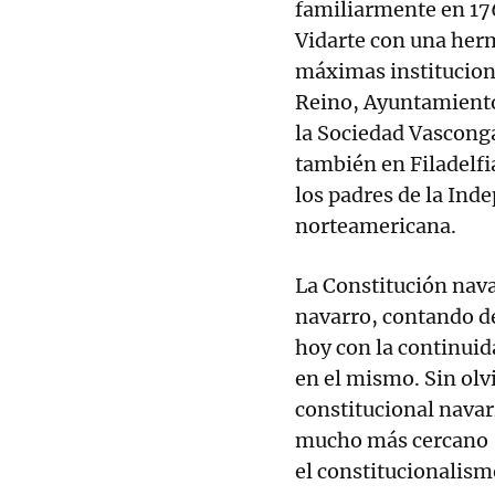
familiarmente en 17
Vidarte con una herm
máximas institucione
Reino, Ayuntamiento
la Sociedad Vasconga
también en Filadelfi
los padres de la Ind
norteamericana.
La Constitución navar
navarro, contando de
hoy con la continuida
en el mismo. Sin olv
constitucional navar
mucho más cercano 
el constitucionalis