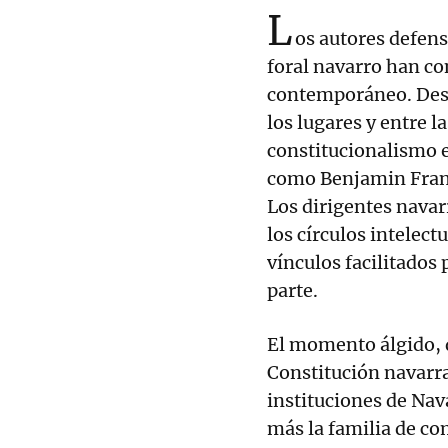
L
os autores defens
foral navarro han c
contemporáneo. Desd
los lugares y entre l
constitucionalismo 
como Benjamin Frank
Los dirigentes navar
los círculos intelec
vínculos facilitados
parte.
El momento álgido, d
Constitución navarra
instituciones de Nav
más la familia de com