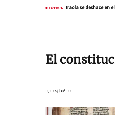
Iraola se deshace en e
FÚTBOL
El constitu
05·10·24
|
06:00