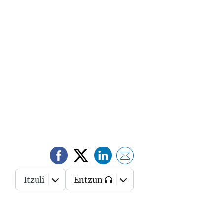
Itzuli
Entzun