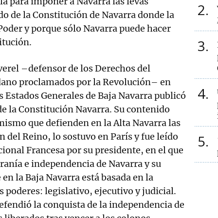
lla para imponer a Navarra las levas
2
ido de la Constitución de Navarra donde la
Poder y porque sólo Navarra puede hacer
itución.
3
verel –defensor de los Derechos del
ano proclamados por la Revolución– en
4
s Estados Generales de Baja Navarra publicó
 de la Constitución Navarra. Su contenido
 mismo que defienden en la Alta Navarra las
n del Reino, lo sostuvo en París y fue leído
5
ional Francesa por su presidente, en el que
eranía e independencia de Navarra y su
 en la Baja Navarra está basada en la
 poderes: legislativo, ejecutivo y judicial.
efendió la conquista de la independencia de