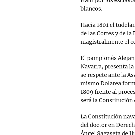
Haití por los esclavo
blancos.
Hacia 1801 el tudela
de las Cortes y de la
magistralmente el c
El pamplonés Alejand
Navarra, presenta la
se respete ante la A
mismo Dolarea formu
1809 frente al proce
será la Constitución 
La Constitución nava
del doctor en Derech
Ángel Sagaseta de Il