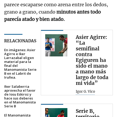
parece escaparse como arena entre los dedos,
grano a grano, cuando
minutos antes todo
parecía atado y bien atado.
Asier Agirre:
RELACIONADAS
“La
semifinal
En imágenes: Asier
contra
Agirre e Iker
Larrazabal eligen
Egiguren ha
material para la
sido el mano
final del
Manomanista Serie
a mano más
B en el Labrit de
largo de toda
Iruñea.
mi vida”
Iker Salaberria
aprovecha el favor
Igor G. Vico
de Iosu Eskiroz y
hace sus deberes
en el Manomanista
Serie B
Serie B,
El Manomanista
territorio