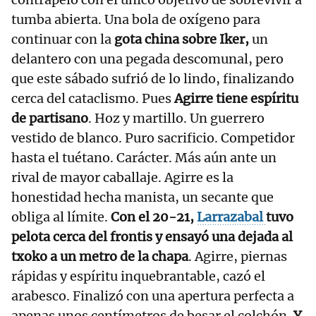
tumba abierta. Una bola de oxígeno para
continuar con la
gota china sobre Iker,
un
delantero con una pegada descomunal, pero
que este sábado sufrió de lo lindo, finalizando
cerca del cataclismo. Pues
Agirre tiene espíritu
de partisano
. Hoz y martillo. Un guerrero
vestido de blanco. Puro sacrificio. Competidor
hasta el tuétano. Carácter. Más aún ante un
rival de mayor caballaje. Agirre es la
honestidad hecha manista, un secante que
obliga al límite.
Con el 20-21,
Larrazabal
tuvo
pelota cerca del frontis y ensayó una dejada al
txoko a un metro de la chapa
. Agirre, piernas
rápidas y espíritu inquebrantable, cazó el
arabesco. Finalizó con una apertura perfecta a
apenas unos centímetros de besar el colchón.
Y