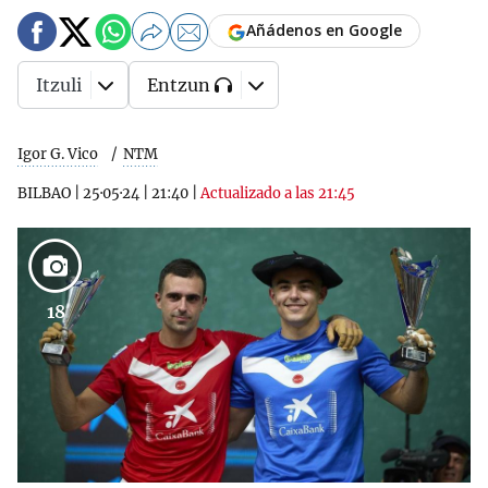
Añádenos en Google
Itzuli
Entzun
Igor G. Vico
NTM
BILBAO
|
25·05·24
|
21:40
|
Actualizado a las 21:45
18