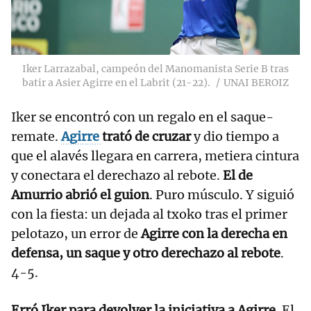
Iker Larrazabal, campeón del Manomanista Serie B tras
batir a Asier Agirre en el Labrit (21-22).
UNAI BEROIZ
Iker se encontró con un regalo en el saque-
remate.
Agirre
trató de cruzar
y dio tiempo a
que el alavés llegara en carrera, metiera cintura
y conectara el derechazo al rebote.
El de
Amurrio abrió el guion
. Puro músculo. Y siguió
con la fiesta: un dejada al txoko tras el primer
pelotazo, un error de
Agirre con la derecha en
defensa, un saque y otro derechazo al rebote
.
4-5.
Erró Iker para devolver la iniciativa a Agirre.
El