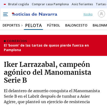
Brutal cogida
Comprar casa Pamplona
Aoiz feriantes
Tartas
Kiosko
PELOTA
DEPORTES
FÚTBOL
BALONCESTO
BALON
COMERCIOS
El 'boom' de las tartas de queso pierde fuerza en
Pamplona
Iker Larrazabal, campeón
agónico del Manomanista
Serie B
El delantero de amurrio conquista el Manomanista
Serie B en el Labrit después de tumbar a Asier
Agirre, que planteó un ejercicio de resistencia