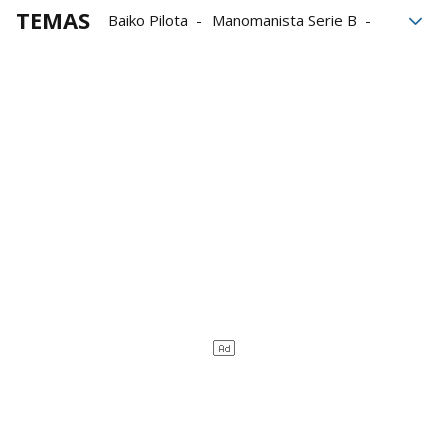
TEMAS
Baiko Pilota
Manomanista Serie B
Campeonato de Parejas Serie B
Cuatro y Medio Serie B
Cuatro y Medio de Promoción
Asier Agirre
Iker Larrazabal
Liga de Empresas de Pelota a Mano
LEPM