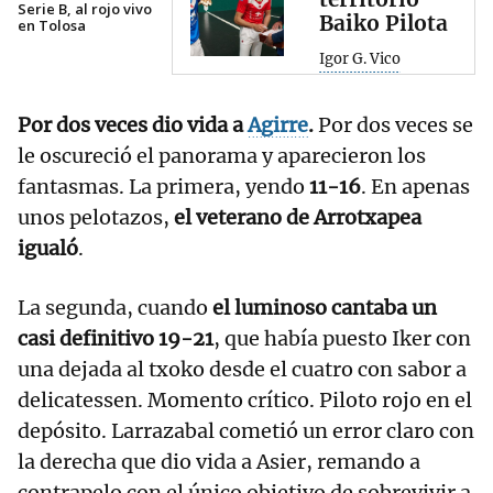
Serie B, al rojo vivo
Baiko Pilota
en Tolosa
Igor G. Vico
Por dos veces dio vida a
Agirre
.
Por dos veces se
le oscureció el panorama y aparecieron los
fantasmas. La primera, yendo
11-16
. En apenas
unos pelotazos,
el veterano de Arrotxapea
igualó
.
La segunda, cuando
el luminoso cantaba un
casi definitivo 19-21
, que había puesto Iker con
una dejada al txoko desde el cuatro con sabor a
delicatessen. Momento crítico. Piloto rojo en el
depósito. Larrazabal cometió un error claro con
la derecha que dio vida a Asier, remando a
contrapelo con el único objetivo de sobrevivir a