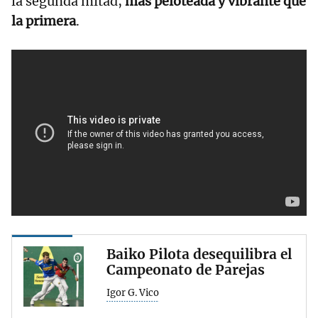
la segunda mitad,
más peloteada y vibrante que
la primera
.
Baiko Pilota desequilibra el
Campeonato de Parejas
Igor G. Vico