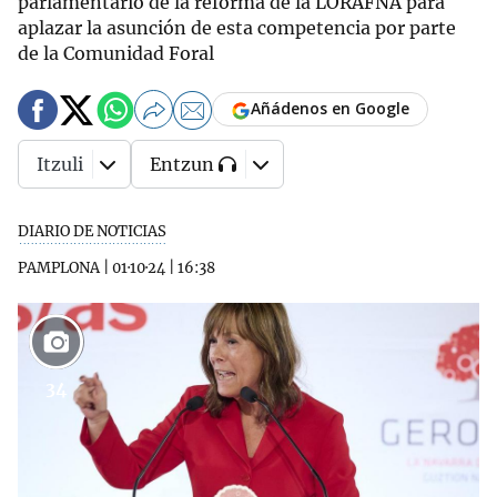
parlamentario de la reforma de la LORAFNA para
aplazar la asunción de esta competencia por parte
de la Comunidad Foral
Añádenos en Google
Itzuli
Entzun
DIARIO DE NOTICIAS
PAMPLONA
|
01·10·24
|
16:38
34