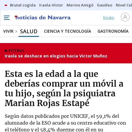
Brutal cogida
Iraola-Víctor
Merino Amigó
Gasóleo
Nivel Ce
Kiosko
SALUD
VIVIR
CIENCIA Y TECNOLOGÍA
GASTRONOMÍA
FÚTBOL
Iraola se deshace en elogios hacia Víctor Muñoz
Esta es la edad a la que
deberías comprar un móvil a
tu hijo, según la psiquiatra
Marian Rojas Estapé
Según datos publicados por UNICEF, el 59,1% del
alumnado de la ESO acude a su centro educativo con
el teléfono y el 58,4% duerme con él en su