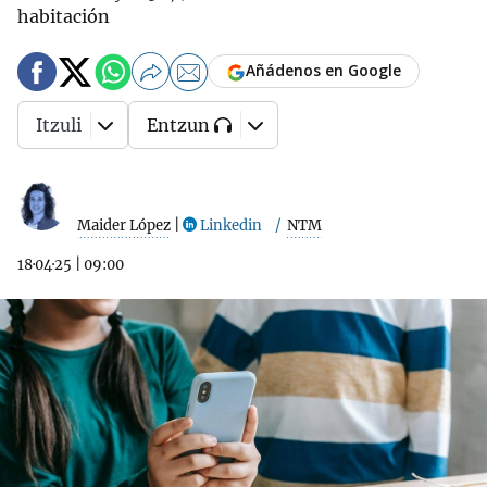
habitación
Añádenos en Google
Itzuli
Entzun
Maider López
|
Linkedin
NTM
18·04·25
|
09:00