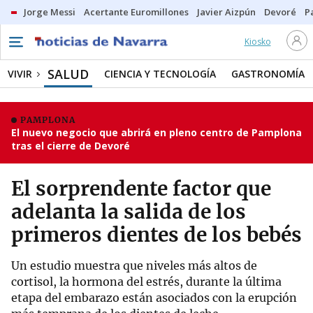
Jorge Messi
Acertante Euromillones
Javier Aizpún
Devoré
P
Kiosko
SALUD
VIVIR
CIENCIA Y TECNOLOGÍA
GASTRONOMÍA
PAMPLONA
El nuevo negocio que abrirá en pleno centro de Pamplona
tras el cierre de Devoré
El sorprendente factor que
adelanta la salida de los
primeros dientes de los bebés
Un estudio muestra que niveles más altos de
cortisol, la hormona del estrés, durante la última
etapa del embarazo están asociados con la erupción