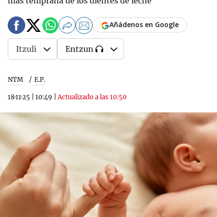
más temprana de los dientes de leche
Añádenos en Google
Itzuli
Entzun
NTM
E.P.
18·11·25
|
10:49
|
Actualizado a las 10:50