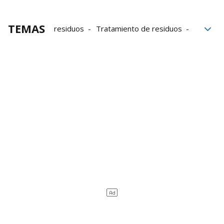
TEMAS
residuos
Tratamiento de residuos
Planta de lodos de Tudela
Parlamento de Navarra
Óscar Chivite
José María Aierdi
Ecología
contaminación
agricultura