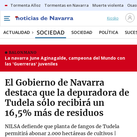
Tormenta Alloz
Tormentas en Navarra
Muerte violenta
Osas
Kiosko
SOCIEDAD
ACTUALIDAD
SOCIEDAD
POLÍTICA
SUCE
BALONMANO
La navarra June Aginagalde, campeona del Mundo con
las 'Guerreras' juveniles
El Gobierno de Navarra
destaca que la depuradora de
Tudela sólo recibirá un
16,5% más de residuos
NILSA defiende que planta de fangos de Tudela
permitirá abonar 2.000 hectáreas de cultivos |