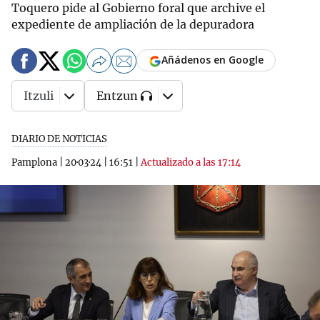
Toquero pide al Gobierno foral que archive el
expediente de ampliación de la depuradora
Añádenos en Google
Itzuli
Entzun
DIARIO DE NOTICIAS
Pamplona
|
20·03·24
|
16:51
|
Actualizado a las 17:14