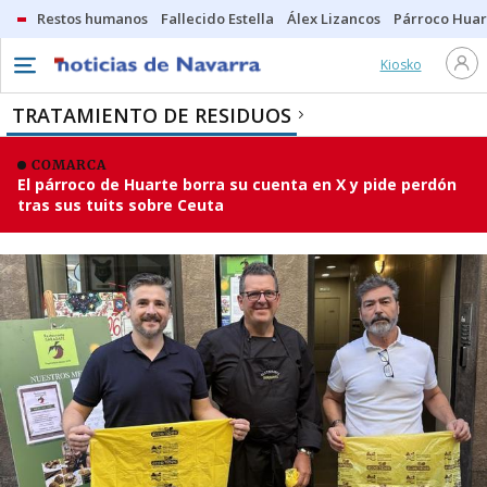
Restos humanos
Fallecido Estella
Álex Lizancos
Párroco Huar
Kiosko
TRATAMIENTO DE RESIDUOS
COMARCA
El párroco de Huarte borra su cuenta en X y pide perdón
tras sus tuits sobre Ceuta