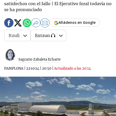
satisfechos con el fallo | El Ejecutivo foral todavía no
se ha pronunciado
Añádenos en Google
Itzuli
Entzun
Sagrario Zabaleta Echarte
PAMPLONA
|
22·10·24
|
20:50
|
Actualizado a las 20:14