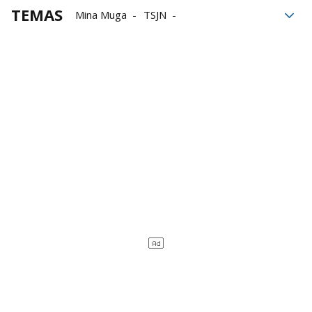
TEMAS
Mina Muga
TSJN
Gobierno de Navarra
Ecologistas en Acción
Geoalcali
Industria navarra
Tribunal Superior de Justicia de Navarra