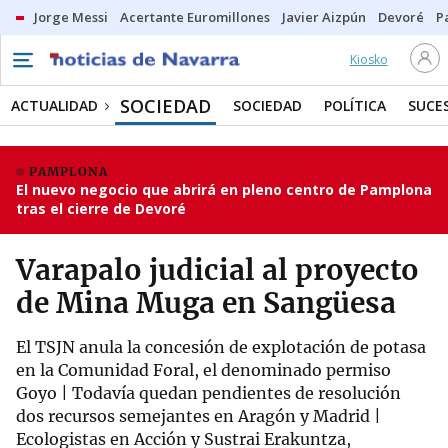
Jorge Messi
Acertante Euromillones
Javier Aizpún
Devoré
P
Kiosko
SOCIEDAD
ACTUALIDAD
SOCIEDAD
POLÍTICA
SUCE
PAMPLONA
El nuevo negocio que abrirá en pleno centro de Pamplona
tras el cierre de Devoré
Varapalo judicial al proyecto
de Mina Muga en Sangüesa
El TSJN anula la concesión de explotación de potasa
en la Comunidad Foral, el denominado permiso
Goyo | Todavía quedan pendientes de resolución
dos recursos semejantes en Aragón y Madrid |
Ecologistas en Acción y Sustrai Erakuntza,