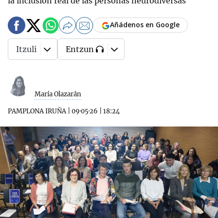
la inclusión real de las personas neurodiversas
Añádenos en Google
Itzuli
Entzun
María Olazarán
PAMPLONA IRUÑA
|
09·05·26
|
18:24