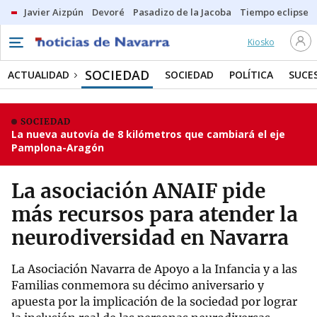
Javier Aizpún
Devoré
Pasadizo de la Jacoba
Tiempo eclipse
Kiosko
SOCIEDAD
ACTUALIDAD
SOCIEDAD
POLÍTICA
SUCE
SOCIEDAD
La nueva autovía de 8 kilómetros que cambiará el eje
Pamplona-Aragón
La asociación ANAIF pide
más recursos para atender la
neurodiversidad en Navarra
La Asociación Navarra de Apoyo a la Infancia y a las
Familias conmemora su décimo aniversario y
apuesta por la implicación de la sociedad por lograr