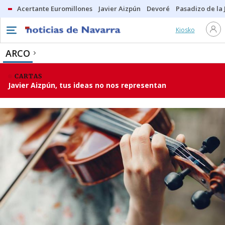
Acertante Euromillones
Javier Aizpún
Devoré
Pasadizo de la
Kiosko
ARCO
CARTAS
Javier Aizpún, tus ideas no nos representan