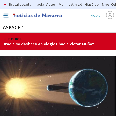
Brutal cogida
Iraola-Víctor
Merino Amigó
Gasóleo
Nivel Ce
Kiosko
ASPACE
FÚTBOL
Iraola se deshace en elogios hacia Víctor Muñoz