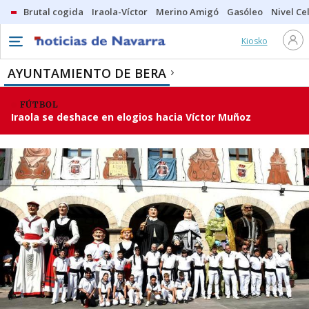
Brutal cogida
Iraola-Víctor
Merino Amigó
Gasóleo
Nivel Ce
Kiosko
AYUNTAMIENTO DE BERA
FÚTBOL
Iraola se deshace en elogios hacia Víctor Muñoz