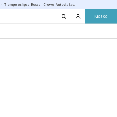
in
Tiempo eclipse
Russell Crowe
Autovía Jaca
Ronald Araújo
Prohibic
Kiosko