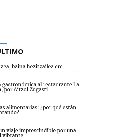
ÚLTIMO
zea, baina hezitzailea ere
a gastronómica al restaurante La
, por Aitzol Zugasti
as alimentarias: ¿por qué están
ntando?
un viaje imprescindible por una
d vibrante