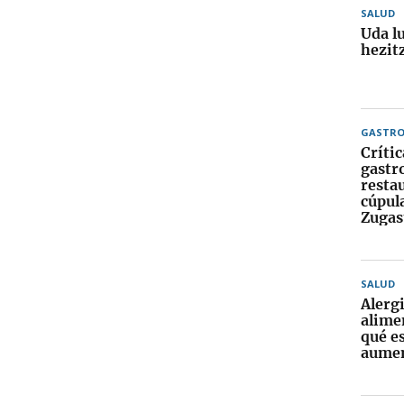
SALUD
Uda l
hezitz
GASTR
Crític
gastr
resta
cúpula
Zugas
SALUD
Alerg
alime
qué e
aume