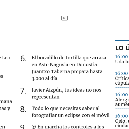
LO 
6
16:00
e Leo
El bocadillo de tortilla que arrasa
Uda lu
en Aste Nagusia en Donostia:
Juantxo Taberna prepara hasta
16:00
es
3.000 al día
Crític
cúpula
7
Javier Aizpún, tus ideas no nos
16:00
representan
Alergi
semana
aume
8
tas y
Todo lo que necesitas saber al
fotografiar un eclipse con el móvil
16:00
Oslo, 
9
ciuda
 en
En marcha los controles a los