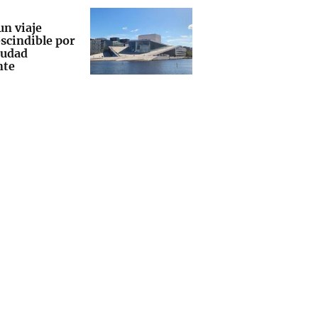
un viaje
scindible por
iudad
nte