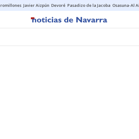
uromillones
Javier Aizpún
Devoré
Pasadizo de la Jacoba
Osasuna-Al A