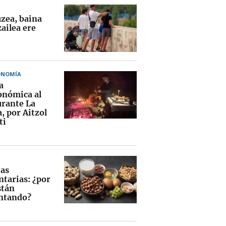
uzea, baina
ailea ere
ONOMÍA
a
onómica al
urante La
, por Aitzol
ti
ias
ntarias: ¿por
stán
ntando?