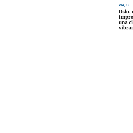
VIAJES
Oslo, 
impre
una c
vibra