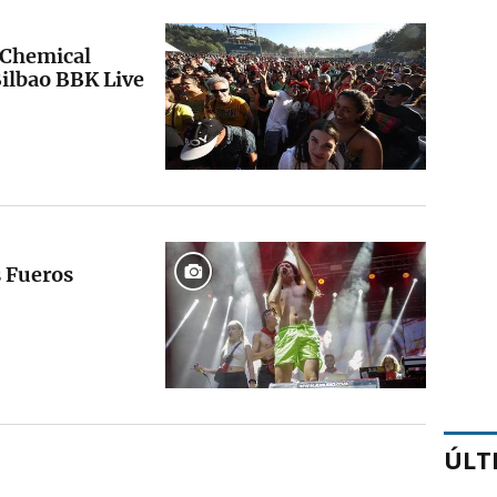
 Chemical
Bilbao BBK Live
s Fueros
ÚLT