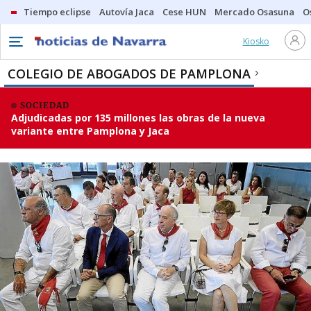
Tiempo eclipse
Autovía Jaca
Cese HUN
Mercado Osasuna
O
Kiosko
COLEGIO DE ABOGADOS DE PAMPLONA
SOCIEDAD
Adjudicadas por 135 millones las obras de la nueva
variante entre Pamplona y Jaca