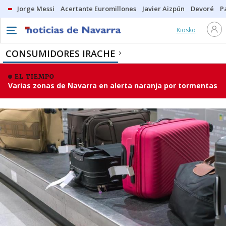
Jorge Messi
Acertante Euromillones
Javier Aizpún
Devoré
P
Kiosko
CONSUMIDORES IRACHE
EL TIEMPO
Varias zonas de Navarra en alerta naranja por tormentas