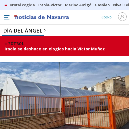
Brutal cogida
Iraola-Víctor
Merino Amigó
Gasóleo
Nivel Ce
Kiosko
DÍA DEL ÁNGEL
FÚTBOL
Iraola se deshace en elogios hacia Víctor Muñoz