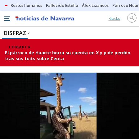
Restos humanos
Fallecido Estella
Álex Lizancos
Párroco Huar
Kiosko
DISFRAZ
COMARCA
El párroco de Huarte borra su cuenta en X y pide perdón
tras sus tuits sobre Ceuta