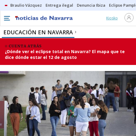
Braulio Vázquez
Entrega ilegal
Denuncia Ibiza
Eclipse Pamp
Kiosko
EDUCACIÓN EN NAVARRA
CUENTA ATRÁS
¿Dónde ver el eclipse total en Navarra? El mapa que te
dice dónde estar el 12 de agosto