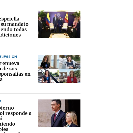
Espriella
a su mandato
endo todas
adiciones
TELEVISIÓN
renueva
o de sus
sponsalías en
a
A
bierno
ol responde a
i
niendo
oles