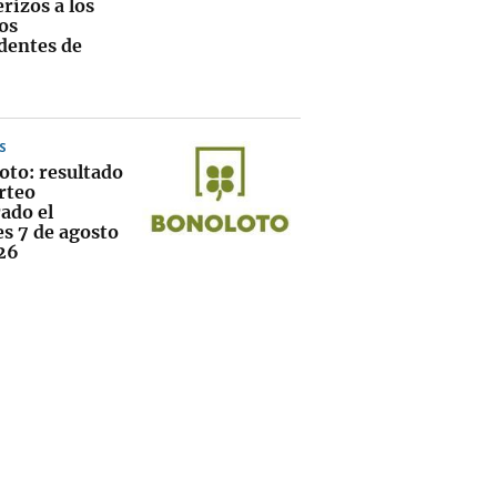
rizos a los
os
dentes de
S
oto: resultado
rteo
ado el
es 7 de agosto
26