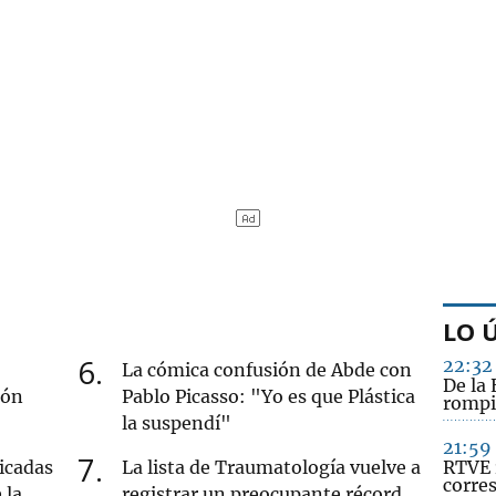
LO 
6
22:32
La cómica confusión de Abde con
De la 
ión
Pablo Picasso: "Yo es que Plástica
rompi
la suspendí"
21:59
7
icadas
La lista de Traumatología vuelve a
RTVE 
corre
 la
registrar un preocupante récord