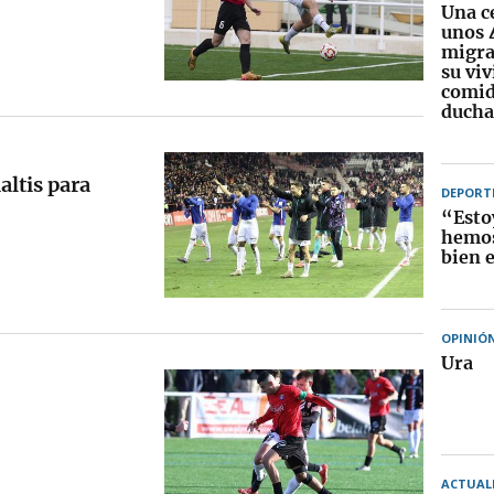
Una c
unos 
migra
su vi
comid
ducha
altis para
DEPORT
“Esto
hemos
bien 
OPINIÓ
Ura
ACTUAL