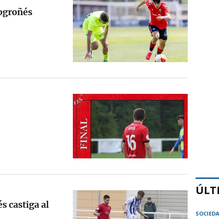
Logroñés
ÚLT
s castiga al
SOCIED