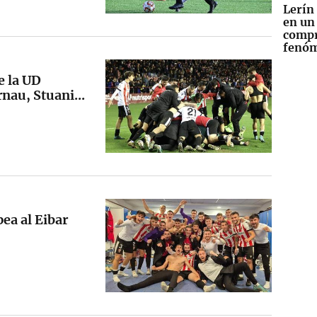
Lerín
en un
compr
fenóm
e la UD
nau, Stuani...
ea al Eibar