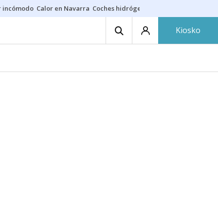
r incómodo
Calor en Navarra
Coches hidrógeno
Alerta en EE.UU.
Kiosko