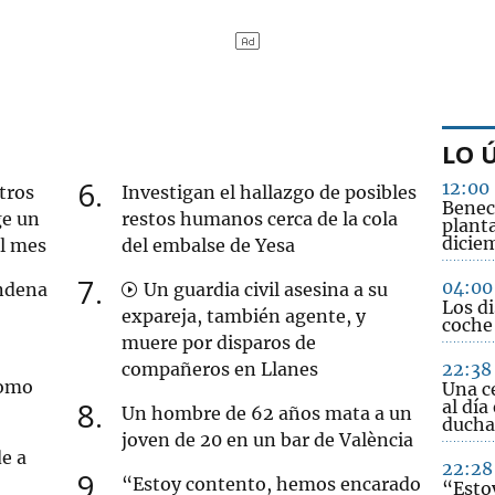
LO 
6
12:00
tros
Investigan el hallazgo de posibles
Benec
ge un
restos humanos cerca de la cola
plant
dicie
al mes
del embalse de Yesa
7
04:00
ndena
Un guardia civil asesina a su
Los di
expareja, también agente, y
coche
muere por disparos de
compañeros en Llanes
22:38
como
Una c
8
al día
Un hombre de 62 años mata a un
ducha
joven de 20 en un bar de València
e a
22:28
9
“Estoy contento, hemos encarado
“Esto