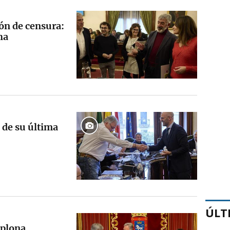
ón de censura:
ha
 de su última
ÚLT
mplona