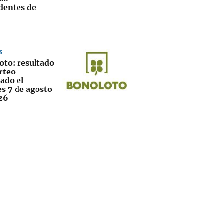
dentes de
S
oto: resultado
rteo
ado el
es 7 de agosto
26