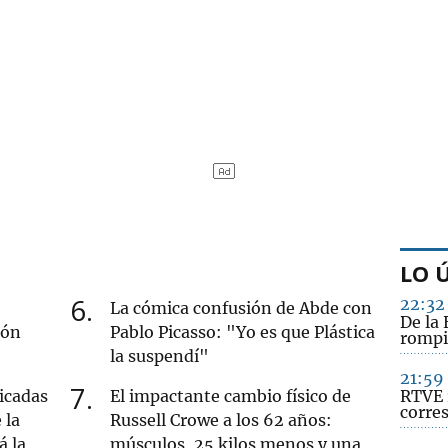
LO 
6
22:32
La cómica confusión de Abde con
De la 
ión
Pablo Picasso: "Yo es que Plástica
rompi
la suspendí"
21:59
7
icadas
El impactante cambio físico de
RTVE 
corre
 la
Russell Crowe a los 62 años:
á la
músculos, 25 kilos menos y una