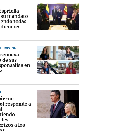
Espriella
a su mandato
endo todas
adiciones
TELEVISIÓN
renueva
o de sus
sponsalías en
a
A
bierno
ol responde a
i
niendo
oles
rizos a los
os