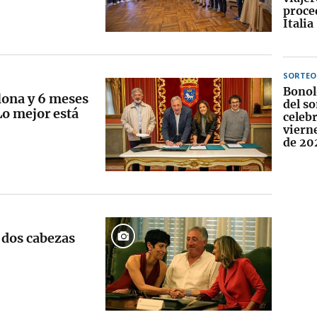
proce
Italia
SORTEO
Bonol
lona y 6 meses
del so
Lo mejor está
celebr
viern
de 20
s dos cabezas