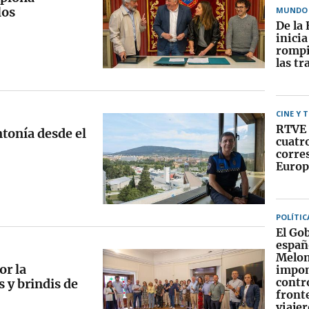
los
MUNDO
De la 
inici
rompi
las tr
CINE Y 
RTVE 
tonía desde el
cuatr
corre
Europ
POLÍTIC
El Go
españ
Melon
r la
impo
contr
 y brindis de
fronte
viajer