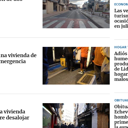
ECONOM
Las v
turis
ocasi
en jul
HOGAR Y
Adiós 
una vivienda de
humed
 emergencia
produ
de Lid
hogar
malos
OBITUA
Obitu
a vivienda
Echeve
hombr
re desalojar
prime
la es