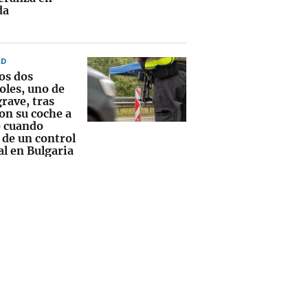
da
AD
os dos
oles, uno de
grave, tras
on su coche a
o cuando
 de un control
al en Bulgaria