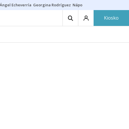
Ángel Echeverría
Georgina Rodríguez
Nápoles - Osasuna
Insultos rac
Kiosko