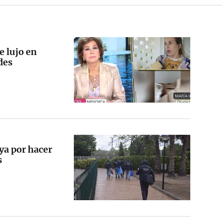
e lujo en
des
ya por hacer
s