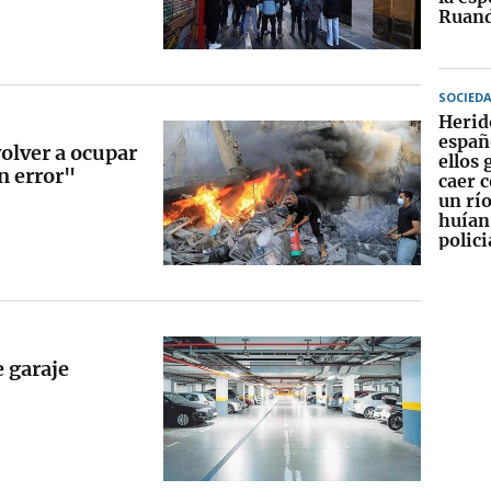
Ruan
SOCIED
Herid
españ
volver a ocupar
ellos 
n error"
caer c
un rí
huían
polici
e garaje