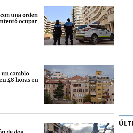
 con una orden
intentó ocupar
o un cambio
 en 48 horas en
ÚLT
ón de dos