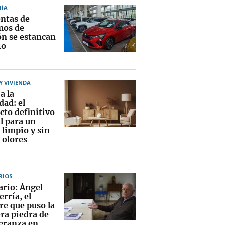
ÍA
entas de
mos de
ón se estancan
io
 VIVIENDA
a la
ad: el
cto definitivo
l para un
 limpio y sin
 olores
RIOS
ario: Ángel
rría, el
e que puso la
ra piedra de
peranza en