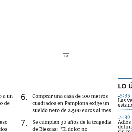
LO 
6
15:35
o a un
Comprar una casa de 100 metros
Las v
ro de
cuadrados en Pamplona exige un
estanc
sueldo neto de 2.500 euros al mes
15:30
7
ueso
Se cumplen 30 años de la tragedia
Adiós
defini
dos
de Biescas: "El dolor no
sin m