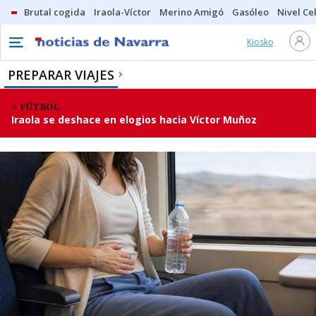
Brutal cogida
Iraola-Víctor
Merino Amigó
Gasóleo
Nivel Ce
Kiosko
PREPARAR VIAJES
FÚTBOL
Iraola se deshace en elogios hacia Víctor Muñoz