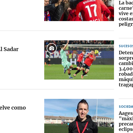
La ba
carne
vive 
costa
peligr
SUCESO
El Sadar
Deten
sorpr
cambi
3.400
robad
máqu
traga
uelve como
SOCIED
Aages
"máx
preca
eclips