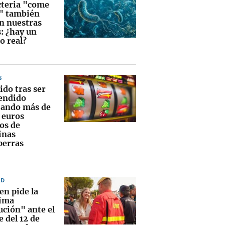
cteria "come
" también
en nuestras
s: ¿hay un
o real?
S
ido tras ser
endido
ando más de
 euros
os de
inas
perras
AD
en pide la
ima
ución" ante el
e del 12 de