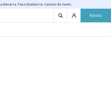
ia Navarra
Paco Etxeberria
Camino de Santiago
Eclipse solar en Nav
Kiosko