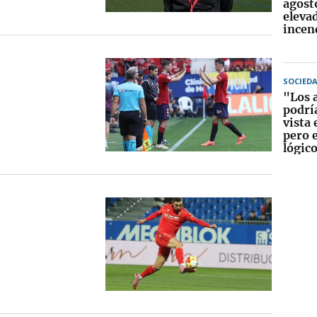
agosto
eleva
incen
SOCIED
"Los 
podrí
vista 
pero e
lógico