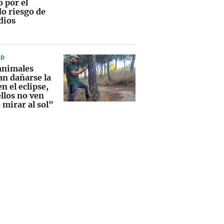
 por el
do riesgo de
dios
AD
animales
an dañarse la
en el eclipse,
llos no ven
 mirar al sol"