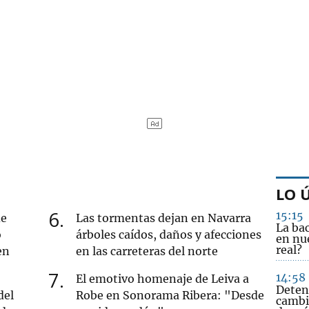
LO 
6
15:15
de
Las tormentas dejan en Navarra
La ba
o
árboles caídos, daños y afecciones
en nue
real?
en
en las carreteras del norte
7
14:58
El emotivo homenaje de Leiva a
Deten
del
Robe en Sonorama Ribera: "Desde
cambi