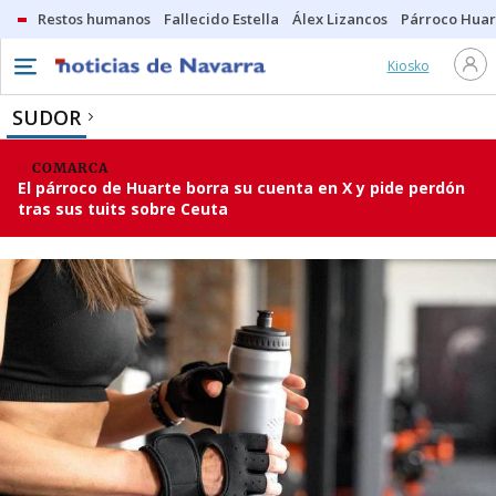
Restos humanos
Fallecido Estella
Álex Lizancos
Párroco Huar
Kiosko
SUDOR
COMARCA
El párroco de Huarte borra su cuenta en X y pide perdón
tras sus tuits sobre Ceuta