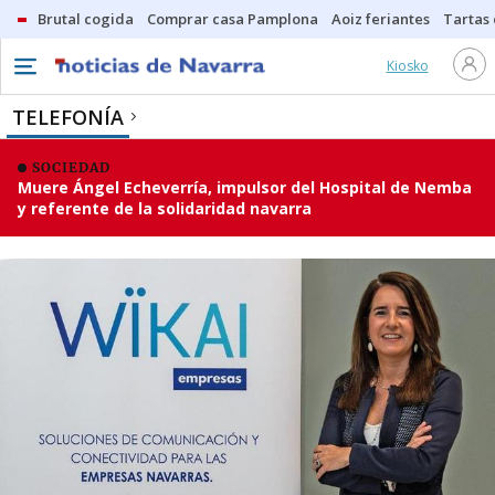
Brutal cogida
Comprar casa Pamplona
Aoiz feriantes
Tartas
Kiosko
TELEFONÍA
SOCIEDAD
Muere Ángel Echeverría, impulsor del Hospital de Nemba
y referente de la solidaridad navarra