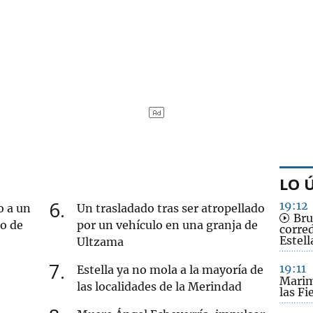
LO 
6
19:12
o a un
Un trasladado tras ser atropellado
Bru
ro de
por un vehículo en una granja de
corred
Estell
Ultzama
7
19:11
Estella ya no mola a la mayoría de
Marim
las localidades de la Merindad
las Fi