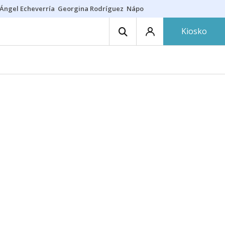
Ángel Echeverría
Georgina Rodríguez
Nápoles - Osasuna
Insultos rac
Kiosko