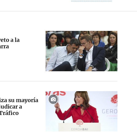
eto a la
arra
iza su mayoría
judicar a
Tráfico