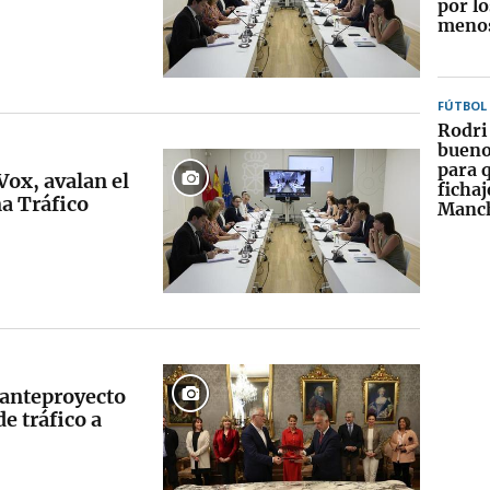
por lo
menos
FÚTBOL
Rodri 
bueno
para 
Vox, avalan el
fichaj
a Tráfico
Manch
 anteproyecto
e tráfico a