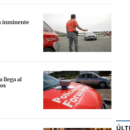
ia inminente
 llega al
dos
ÚLT