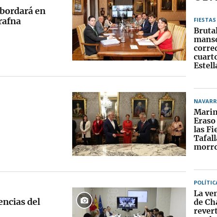
abordará en
rafna
FIESTAS
Bruta
manso
corre
cuart
Estel
NAVARR
Marim
Eraso
las Fi
Tafall
morro
POLÍTIC
La ven
encias del
de Ch
rever