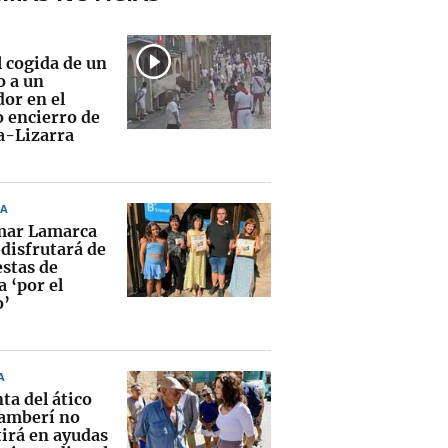
l cogida de un
 a un
dor en el
o encierro de
la-Lizarra
A
ar Lamarca
 disfrutará de
estas de
a ‘por el
’
A
ta del ático
amberí no
tirá en ayudas