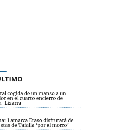
ÚLTIMO
tal cogida de un manso a un
or en el cuarto encierro de
a-Lizarra
ar Lamarca Eraso disfrutará de
estas de Tafalla ‘por el morro’