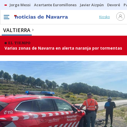
Jorge Messi
Acertante Euromillones
Javier Aizpún
Devoré
P
Kiosko
VALTIERRA
EL TIEMPO
Varias zonas de Navarra en alerta naranja por tormentas