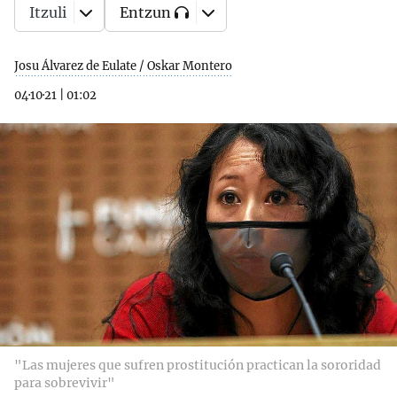
Itzuli
Entzun
Josu Álvarez de Eulate / Oskar Montero
04·10·21
|
01:02
"Las mujeres que sufren prostitución practican la sororidad
para sobrevivir"