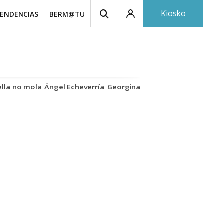
Kiosko
ENDENCIAS
BERM@TU
ella no mola
Ángel Echeverría
Georgina Rodríguez
Nápoles -