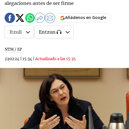
alegaciones antes de ser firme
Añádenos en Google
Itzuli
Entzun
NTM / EP
23·02·24
|
15:34
|
Actualizado a las 15:35