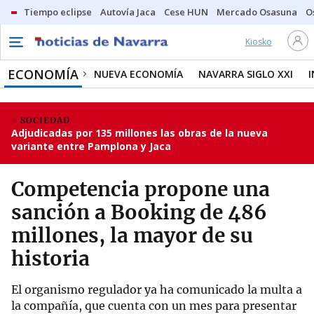
Tiempo eclipse
Autovía Jaca
Cese HUN
Mercado Osasuna
O
Kiosko
ECONOMÍA
NUEVA ECONOMÍA
NAVARRA SIGLO XXI
SOCIEDAD
Adjudicadas por 135 millones las obras de la nueva
variante entre Pamplona y Jaca
Competencia propone una
sanción a Booking de 486
millones, la mayor de su
historia
El organismo regulador ya ha comunicado la multa a
la compañía, que cuenta con un mes para presentar