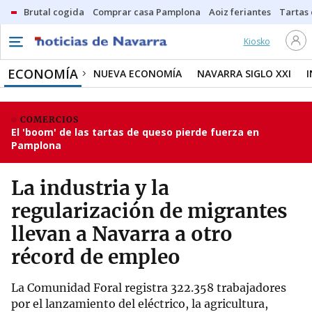
Brutal cogida
Comprar casa Pamplona
Aoiz feriantes
Tartas
Kiosko
ECONOMÍA
NUEVA ECONOMÍA
NAVARRA SIGLO XXI
COMERCIOS
El 'boom' de las tartas de queso pierde fuerza en
Pamplona
La industria y la
regularización de migrantes
llevan a Navarra a otro
récord de empleo
La Comunidad Foral registra 322.358 trabajadores
por el lanzamiento del eléctrico, la agricultura,