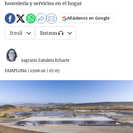
hostelería y servicios en el hogar
Añádenos en Google
Itzuli
Entzun
Sagrario Zabaleta Echarte
PAMPLONA
|
03·06·26
|
07:05