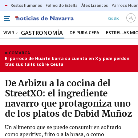
Restos humanos
Fallecido Estella
Álex Lizancos
Párroco Huar
Kiosko
GASTRONOMÍA
VIVIR
DE PURA CEPA
ESTRELLAS MIC
COMARCA
El párroco de Huarte borra su cuenta en X y pide perdón
tras sus tuits sobre Ceuta
De Arbizu a la cocina del
StreetXO: el ingrediente
navarro que protagoniza uno
de los platos de Dabid Muñoz
Un alimento que se puede consumir en solitario
como aperitivo, frito o a la brasa, o como