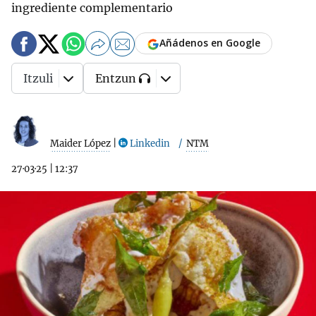
ingrediente complementario
Añádenos en Google
Itzuli
Entzun
Maider López
|
Linkedin
NTM
27·03·25
|
12:37