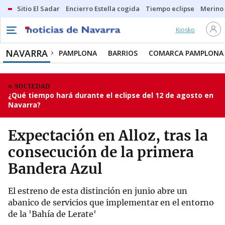
Sitio El Sadar
Encierro Estella cogida
Tiempo eclipse
Merino
Kiosko
NAVARRA
PAMPLONA
BARRIOS
COMARCA PAMPLONA
SOCIEDAD
¿Qué tiempo hará durante el eclipse del 12 de agosto en
Navarra?
Expectación en Alloz, tras la
consecución de la primera
Bandera Azul
El estreno de esta distinción en junio abre un
abanico de servicios que implementar en el entorno
de la 'Bahía de Lerate'