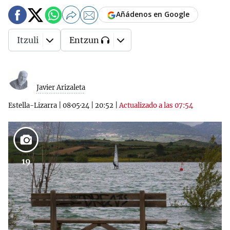
Añádenos en Google
Itzuli
Entzun
Javier Arizaleta
Estella-Lizarra
|
08·05·24
|
20:52
|
Actualizado a las 07:54
19