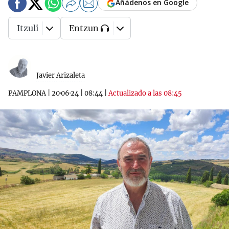
Añádenos en Google
Itzuli
Entzun
Javier Arizaleta
PAMPLONA
|
20·06·24
|
08:44
|
Actualizado a las 08:45