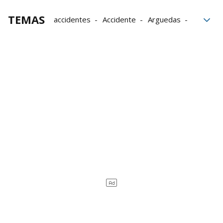
TEMAS
accidentes
Accidente
Arguedas
jabalíes
Cadreita
Villafranca
Valtierra