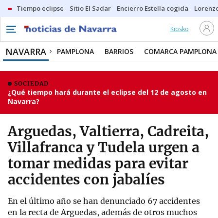
Tiempo eclipse
Sitio El Sadar
Encierro Estella cogida
Lorenzo
Kiosko
NAVARRA
PAMPLONA
BARRIOS
COMARCA PAMPLONA
SOCIEDAD
¿Qué tiempo hará durante el eclipse del 12 de agosto en
Navarra?
Arguedas, Valtierra, Cadreita,
Villafranca y Tudela urgen a
tomar medidas para evitar
accidentes con jabalíes
En el último año se han denunciado 67 accidentes
en la recta de Arguedas, además de otros muchos