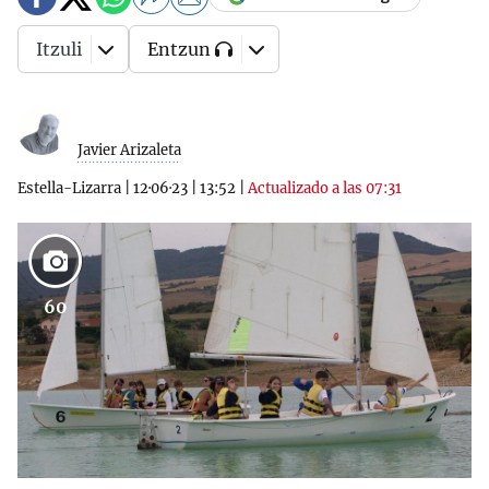
Itzuli
Entzun
Javier Arizaleta
Estella-Lizarra
|
12·06·23
|
13:52
|
Actualizado a las 07:31
60