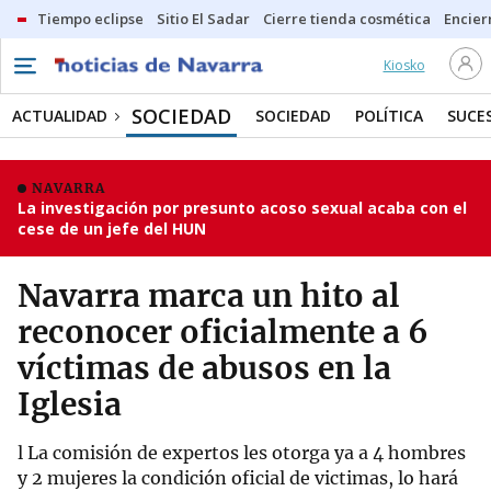
Tiempo eclipse
Sitio El Sadar
Cierre tienda cosmética
Encier
Kiosko
SOCIEDAD
ACTUALIDAD
SOCIEDAD
POLÍTICA
SUCE
NAVARRA
La investigación por presunto acoso sexual acaba con el
cese de un jefe del HUN
Navarra marca un hito al
reconocer oficialmente a 6
víctimas de abusos en la
Iglesia
l La comisión de expertos les otorga ya a 4 hombres
y 2 mujeres la condición oficial de victimas, lo hará