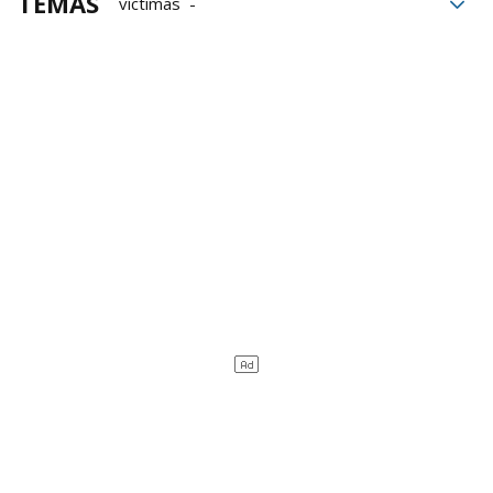
TEMAS
víctimas
Víctimas de abusos en la Iglesia
Iglesia
Gobierno de Navarra
Infancia
Libertad sexual
Abusos sexuales