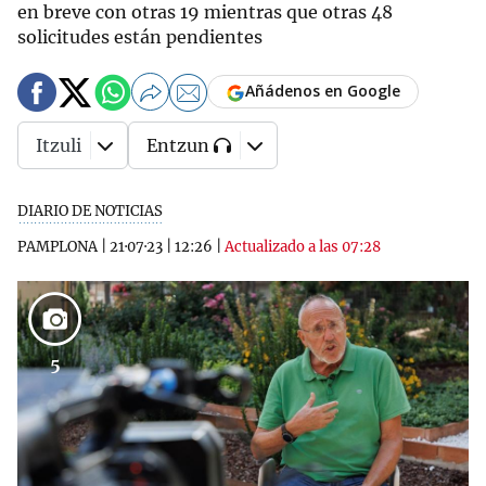
en breve con otras 19 mientras que otras 48
solicitudes están pendientes
Añádenos en Google
Itzuli
Entzun
DIARIO DE NOTICIAS
PAMPLONA
|
21·07·23
|
12:26
|
Actualizado a las 07:28
5