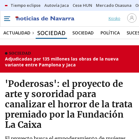
Tiempo eclipse
Autovía Jaca
Cese HUN
Mercado Osasuna
O
Kiosko
SOCIEDAD
ACTUALIDAD
SOCIEDAD
POLÍTICA
SUCE
SOCIEDAD
Adjudicadas por 135 millones las obras de la nueva
variante entre Pamplona y Jaca
'Poderosas': el proyecto de
arte y sororidad para
canalizar el horror de la trata
premiado por la Fundación
La Caixa
El proyecto busca el empoderamiento de mujeres