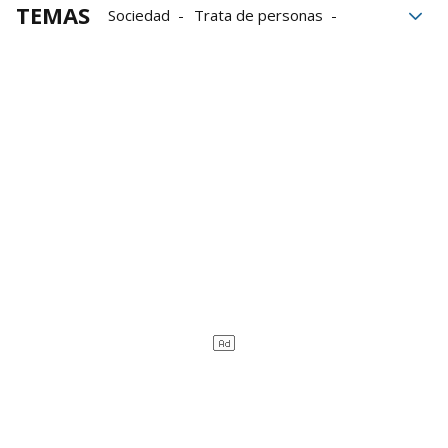
TEMAS
Sociedad
Trata de personas
Explotación sexual
Las Poderosas
Fundación La Caixa