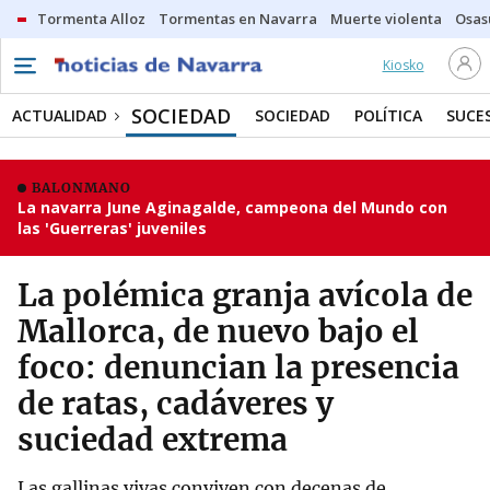
Tormenta Alloz
Tormentas en Navarra
Muerte violenta
Osas
Kiosko
SOCIEDAD
ACTUALIDAD
SOCIEDAD
POLÍTICA
SUCE
BALONMANO
La navarra June Aginagalde, campeona del Mundo con
las 'Guerreras' juveniles
La polémica granja avícola de
Mallorca, de nuevo bajo el
foco: denuncian la presencia
de ratas, cadáveres y
suciedad extrema
Las gallinas vivas conviven con decenas de