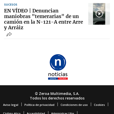
SUCESOS
EN VÍDEO | Denuncian
maniobras "temerarias" de un
camión en la N-121-A entre Arre
y Arráiz
© Zeroa Multimedia, S.A.
Todos los derechos reservados
Aviso legal
Política de privacidad
Condiciones de uso
Cookies
Código ético
Accesibilidad
Administrar Utiq