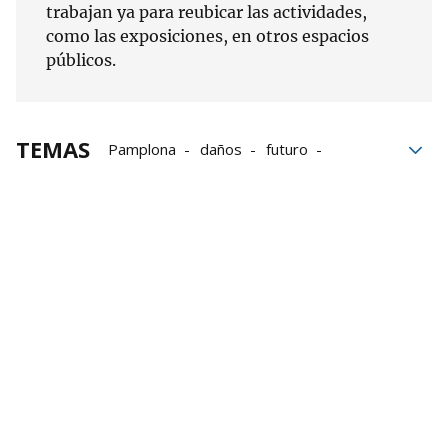
trabajan ya para reubicar las actividades,
como las exposiciones, en otros espacios
públicos.
TEMAS
Pamplona
daños
futuro
Navarra
Policía Foral
Incendio
Planetario de Pamplona
Incendio en el Planetario de Pamplona