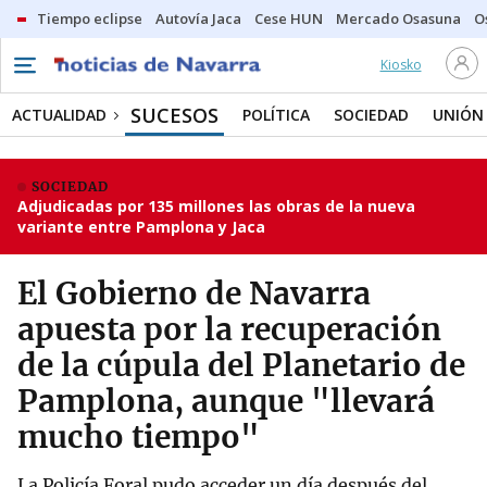
Tiempo eclipse
Autovía Jaca
Cese HUN
Mercado Osasuna
O
Kiosko
SUCESOS
ACTUALIDAD
POLÍTICA
SOCIEDAD
UNIÓN
SOCIEDAD
Adjudicadas por 135 millones las obras de la nueva
variante entre Pamplona y Jaca
El Gobierno de Navarra
apuesta por la recuperación
de la cúpula del Planetario de
Pamplona, aunque "llevará
mucho tiempo"
La Policía Foral pudo acceder un día después del