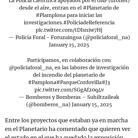
La Policía Científica apoyados por el GAP (drones)
desde el aíre, entran en el
#Planetario
de
#Plamplona
para iniciar las
investigaciones.
#PoliciadeReferencia
pic.twitter.com/tDIsniw7Hj
— Policía Foral - Foruzaingoa (@policiaforal_na)
January 15, 2025
Participamos, en colaboración con
@policiaforal_na
, en las labores de investigación
del incendio del planetario de
#Pamplona
#ParqueCordovilla
#J3
pic.twitter.com/SGgAf20q4v
— Bomberos y Bomberas – Suhiltzaileak
(@bomberos_na)
January 15, 2025
Entre los proyectos que estaban ya en marcha
en el Planetario ha comentado que quieren ver
el estado en el que ha quedado la exposición