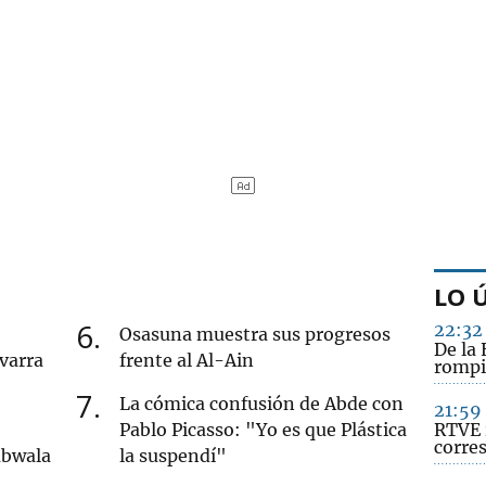
LO 
6
22:32
Osasuna muestra sus progresos
De la 
varra
frente al Al-Ain
rompi
7
La cómica confusión de Abde con
21:59
Pablo Picasso: "Yo es que Plástica
RTVE 
corre
mbwala
la suspendí"