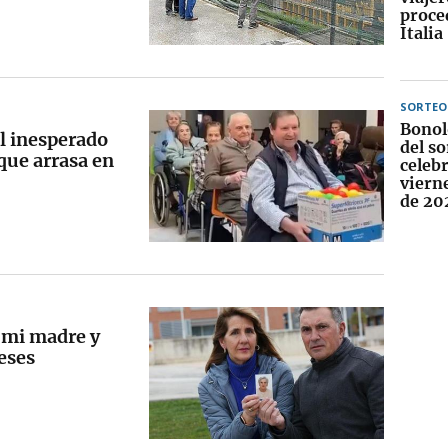
proce
Italia
SORTEO
Bonol
al inesperado
del so
que arrasa en
celebr
viern
de 20
 mi madre y
eses