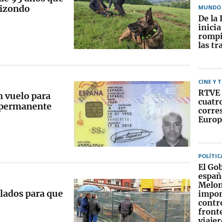
lizondo
MUNDO
De la 
inici
rompi
las tr
CINE Y 
RTVE 
 vuelo para
cuatr
I permanente
corre
Europ
POLÍTIC
El Go
españ
Melon
ilados para que
impo
contr
fronte
viajer