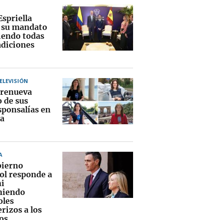
Espriella
a su mandato
endo todas
adiciones
TELEVISIÓN
renueva
o de sus
sponsalías en
a
A
bierno
ol responde a
i
niendo
oles
rizos a los
os