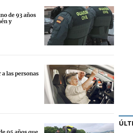
ano de 93 años
aén y
 a las personas
ÚLT
 de 95 años que