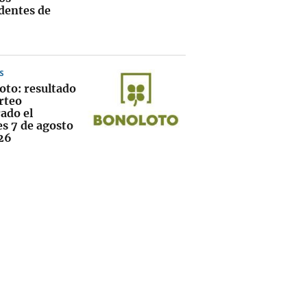
dentes de
S
oto: resultado
rteo
ado el
es 7 de agosto
26