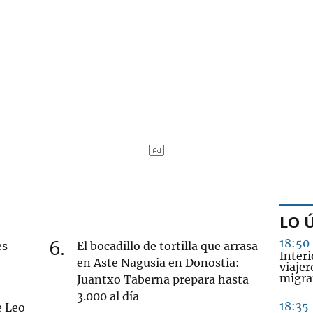
LO 
6
18:50
es
El bocadillo de tortilla que arrasa
Interi
en Aste Nagusia en Donostia:
viajer
migrat
Juantxo Taberna prepara hasta
3.000 al día
18:35
e Leo