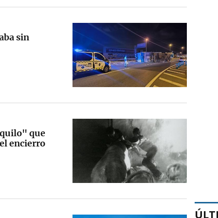
aba sin
nquilo" que
l encierro
ÚLT