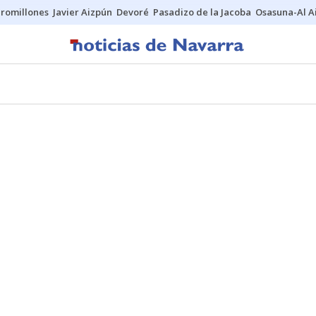
uromillones
Javier Aizpún
Devoré
Pasadizo de la Jacoba
Osasuna-Al A