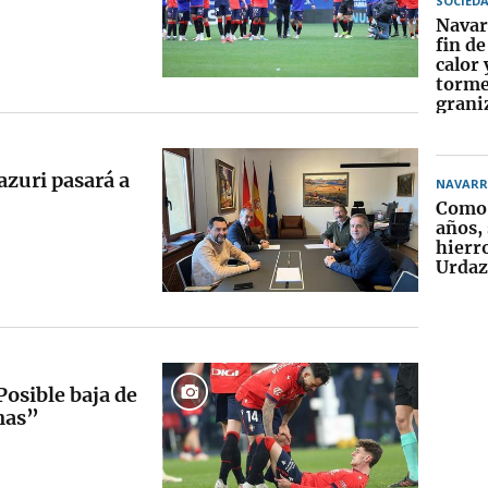
SOCIED
Navar
fin d
calor 
torme
grani
azuri pasará a
NAVARR
Como 
años, 
hierr
Urdaz
Posible baja de
nas”