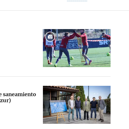
de saneamiento
izur)