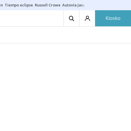
in
Tiempo eclipse
Russell Crowe
Autovía Jaca
Ronald Araújo
Prohibic
Kiosko