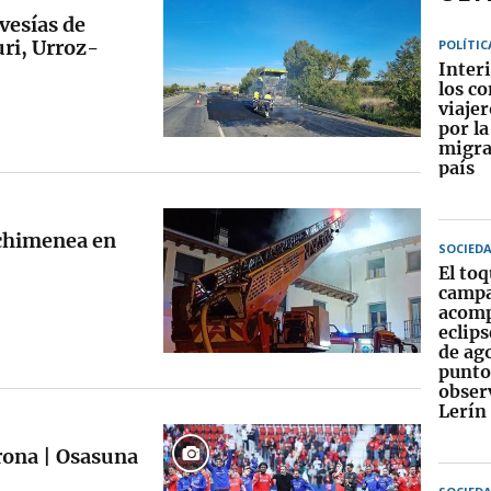
vesías de
ri, Urroz-
POLÍTIC
Interi
los co
viajer
por la
migra
país
 chimenea en
SOCIED
El to
camp
acomp
eclips
de ago
punto
obser
Lerín
rona | Osasuna