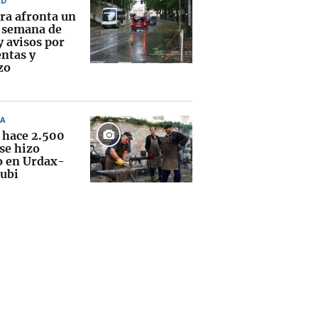
AD
ra afronta un
e semana de
y avisos por
ntas y
zo
A
hace 2.500
se hizo
o en Urdax-
ubi