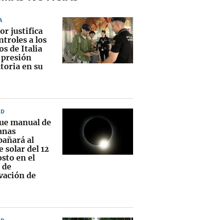
A
or justifica
ntroles a los
os de Italia
 presión
toria en su
AD
que manual de
anas
añará al
e solar del 12
sto en el
 de
vación de