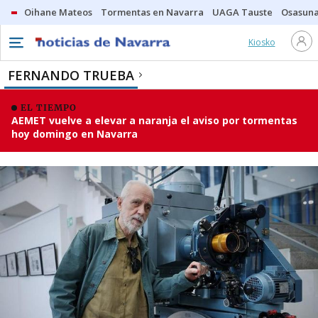
Oihane Mateos
Tormentas en Navarra
UAGA Tauste
Osasuna
Kiosko
FERNANDO TRUEBA
EL TIEMPO
AEMET vuelve a elevar a naranja el aviso por tormentas
hoy domingo en Navarra