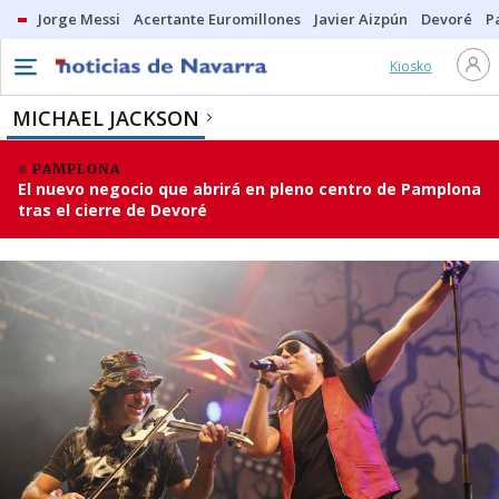
Jorge Messi
Acertante Euromillones
Javier Aizpún
Devoré
P
Kiosko
MICHAEL JACKSON
PAMPLONA
El nuevo negocio que abrirá en pleno centro de Pamplona
tras el cierre de Devoré