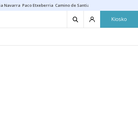
ia Navarra
Paco Etxeberria
Camino de Santiago
Eclipse solar en Nav
Kiosko