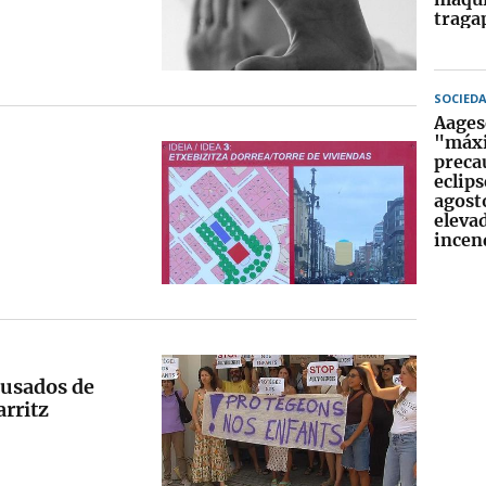
traga
SOCIED
Aages
"máx
preca
eclips
agosto
eleva
incen
cusados de
arritz