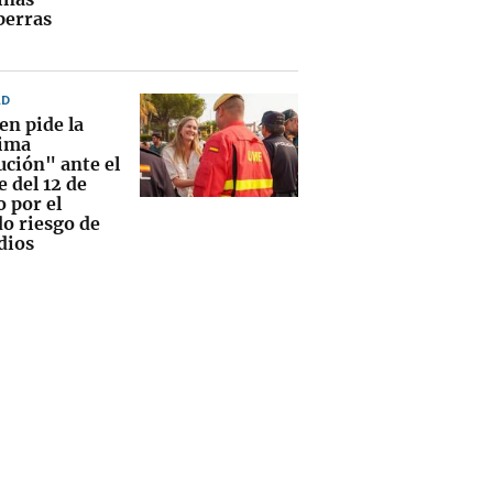
perras
AD
en pide la
ima
ución" ante el
e del 12 de
 por el
do riesgo de
dios