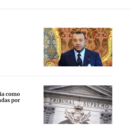
cia como
udas por