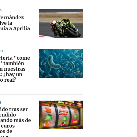
P
Fernández
ve la
uía a Aprilia
AD
cteria "come
" también
en nuestras
s: ¿hay un
o real?
S
ido tras ser
endido
ando más de
 euros
os de
inas