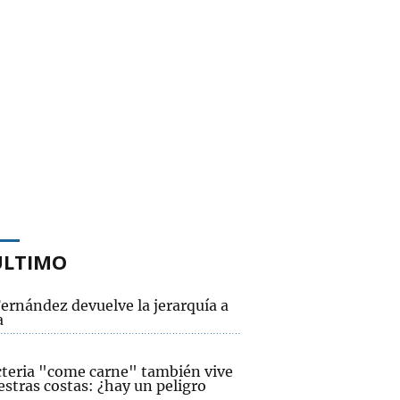
ÚLTIMO
ernández devuelve la jerarquía a
a
cteria "come carne" también vive
stras costas: ¿hay un peligro