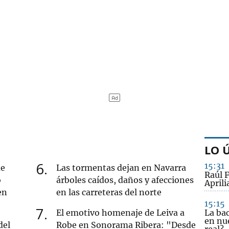
LO 
6
15:31
de
Las tormentas dejan en Navarra
Raúl F
o
árboles caídos, daños y afecciones
Aprili
en
en las carreteras del norte
15:15
7
El emotivo homenaje de Leiva a
La ba
en nue
del
Robe en Sonorama Ribera: "Desde
real?