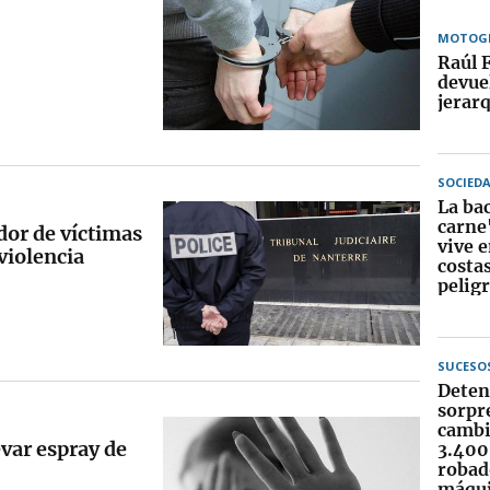
MOTOG
Raúl 
devuel
jerarq
SOCIED
La ba
carne
dor de víctimas
vive 
violencia
costa
peligr
SUCESO
Deten
sorpr
cambi
evar espray de
3.400
robad
máqu