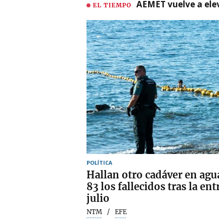
AEMET vuelve a ele
EL TIEMPO
POLÍTICA
Hallan otro cadáver en agua
83 los fallecidos tras la en
julio
NTM
EFE