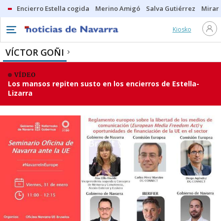
Encierro Estella cogida
Merino Amigó
Salva Gutiérrez
Mirar 
Kiosko
VÍCTOR GOÑI
VÍDEO
Los mansos repiten susto en los encierros de Estella-
Lizarra