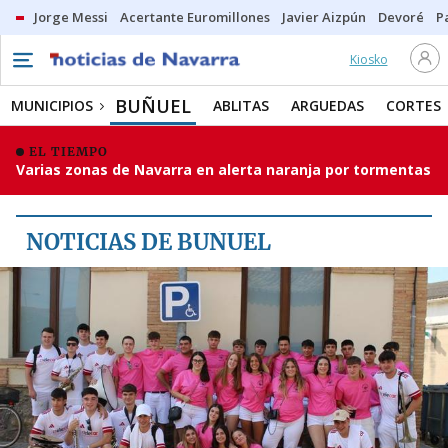
Jorge Messi
Acertante Euromillones
Javier Aizpún
Devoré
P
Kiosko
MUNICIPIOS
BUÑUEL
BUÑUEL
MUNICIPIOS
ABLITAS
ARGUEDAS
CORTES
ABLITAS
EL TIEMPO
Varias zonas de Navarra en alerta naranja por tormentas
ARGUEDAS
CORTES
NOTICIAS DE BUÑUEL
CORELLA
CASCANTE
CASTEJÓN