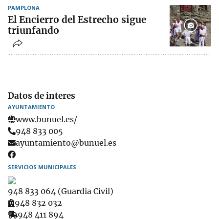
PAMPLONA
El Encierro del Estrecho sigue
triunfando
Datos de interes
AYUNTAMIENTO
www.bunuel.es/
Teléfono
948 833 005
Email
ayuntamiento@bunuel.es
SERVICIOS MUNICIPALES
948 833 064 (Guardia Civil)
Ambulatorio
948 832 032
Recogida
948 411 894