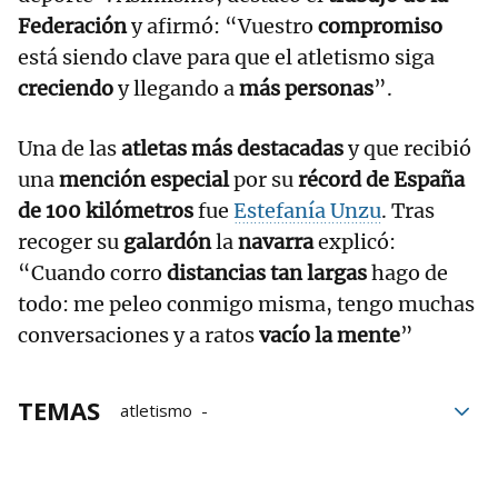
Federación
y afirmó: “Vuestro
compromiso
está siendo clave para que el atletismo siga
creciendo
y llegando a
más personas
”.
Una de las
atletas más destacadas
y que recibió
una
mención especial
por su
récord de España
de 100 kilómetros
fue
Estefanía Unzu
. Tras
recoger su
galardón
la
navarra
explicó:
“Cuando corro
distancias tan largas
hago de
todo: me peleo conmigo misma, tengo muchas
conversaciones y a ratos
vacío la mente
”
TEMAS
atletismo
Federación Navarra de Atletismo
Navarra
premios