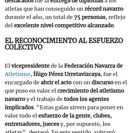
destacados
fue la
entrega de diplomas
a los
atletas que han conseguido un
récord navarro
durante el año, un total de
75 personas
, reflejo
del
excelente nivel competitivo alcanzado
.
EL RECONOCIMIENTO AL ESFUERZO
COLECTIVO
El
vicepresidente
de la
Federación Navarra de
Atletismo
,
Íñigo Pérez Urretavizcaya
, fue el
encargado de
abrir el acto
con un
discurso
en el
que puso en valor el
crecimiento del atletismo
navarro
y el trabajo de
todos los agentes
implicados
. “Estas galas sirven para poner en
valor todo el
esfuerzo de la gente
,
clubes,
entrenadores, jueces
y, por supuesto, los
atletas”, destacó. En este sentido, subrayó: