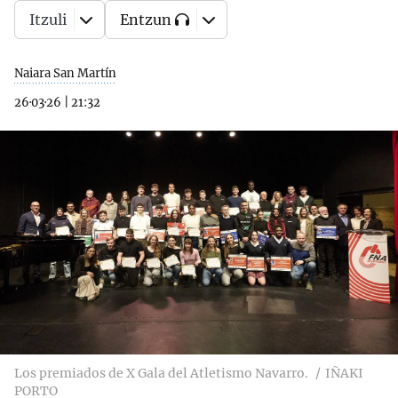
Itzuli
Entzun
Naiara San Martín
26·03·26
|
21:32
Los premiados de X Gala del Atletismo Navarro.
IÑAKI
PORTO