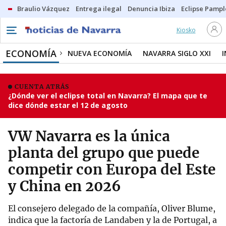
Braulio Vázquez
Entrega ilegal
Denuncia Ibiza
Eclipse Pamp
Kiosko
ECONOMÍA
NUEVA ECONOMÍA
NAVARRA SIGLO XXI
CUENTA ATRÁS
¿Dónde ver el eclipse total en Navarra? El mapa que te
dice dónde estar el 12 de agosto
VW Navarra es la única
planta del grupo que puede
competir con Europa del Este
y China en 2026
El consejero delegado de la compañía, Oliver Blume,
indica que la factoría de Landaben y la de Portugal, a